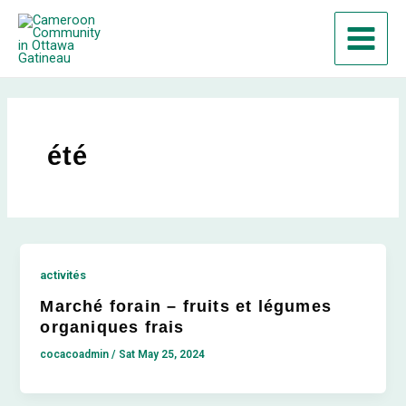
Skip
Main
to
Menu
content
été
activités
Marché forain – fruits et légumes
organiques frais
cocacoadmin
/
Sat May 25, 2024